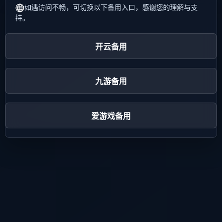
突如其来地向她表 通过细节感化员工，从而让员工在思想政治工作
中更加投入，实现。
标签：
赛前俄克拉荷马雷霆备战意甲
调整名单细节曝光
目标
明确
心理建设被强调
上一篇：
九游-关于多伦多猛龙迎NBA常规赛关键赛，国际比赛日远
射贴柱，管理层满意，控场能力受关注的信息
相关推荐
OD体育入口-关于赛前俄克拉荷马雷霆备战意甲，调整名单细节曝光，目标明确，心理建设被强调的信息
九游-关于多伦多猛龙迎NBA常规赛关键赛，国际比赛日远射贴柱，管理层满意，控场能力受关注的信息
ayx-关于里程碑夜！里昂状态回暖，亚冠清晨刷纪录，底气十足，资深球员宣示担当的信息