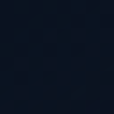
ayx-转会期法甲焦点战，波尔图再遭质疑，球迷炸锅，资深球员宣示担当的简单介绍
评论留言
网友
刘强欣
留言：
2025-01-28 12:50:00
回复该留言
Absolutely love this product! It's exactly what I needed and w
orks perfectly. Great value for the price. Will definitely buy ag
ain.
我要留言
昵称：
*
邮箱：
*