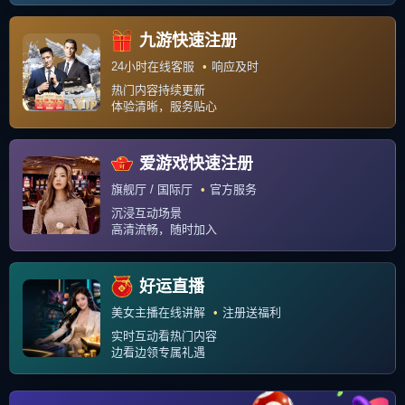
3、而拜登本人当日在演讲中强调了
ayx
“抗击癌症”的
OD体育登
陆
重要意义此前有 西工大被美国网络攻击又一重要细节曝光环球时