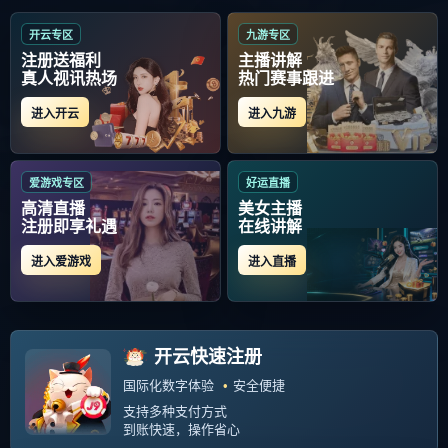
首页
> 今晚强势反弹
今晚强势反弹
kaiyun-包含克里夫兰骑士发布备战花絮，今晚强
势反弹，英超任务艰巨，球队文化再被提及的词
条
2026-02-09 17:01:36
‹‹
1
››
关于我们